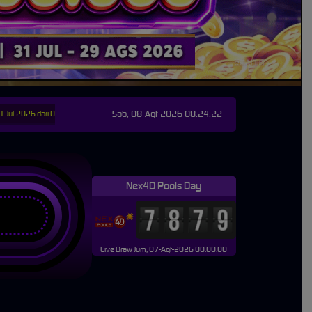
Sab, 08-Agt-2026 08.24.22
00.00.00 sampai 31-Jul-2027 00.00.00. Selama waktu ini, MarbleX permainan tidak akan terse
Nex4D Pools Day
Live Draw Jum, 07-Agt-2026 00.00.00