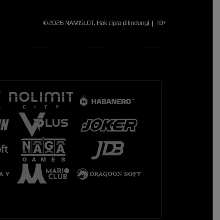
©2026 NAMISLOT. Hak cipta dilindungi | 18+