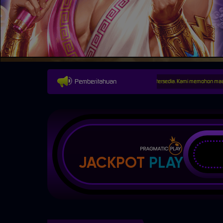
Pemberitahuan
 waktu ini, PP Virtual Sports permainan tidak akan tersedia. Kami memohon maaf atas ketidak
JACKPOT
PLAY