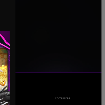
Pindai kode
untuk Und
Android A
ukungan
Komunitas