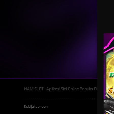
Scatter
iqsan****r
IDR
1,100,500.00
Gates of Olympus 1000
o**k
IDR
976,000.00
Mahjong Wins 3 – Black
Scatter
i****6
IDR
725,250.00
Gates of Olympus Super
Scatter
i****6
IDR
698,000.00
Gates of Olympus Super
Scatter
NAMISLOT - Aplikasi Slot Online Populer Dengan D
pembal****8
IDR
693,600.00
Mahjong Wins Triple Pot
Kebijaksanaan
Platfor