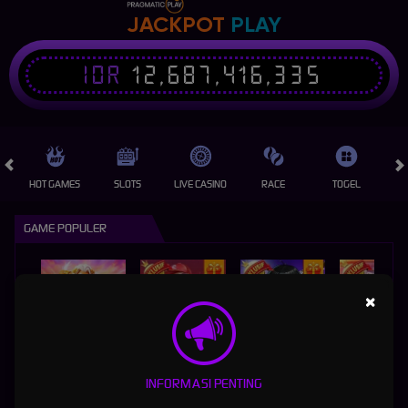
JACKPOT
PLAY
IDR
12,687,416,335
HOT GAMES
SLOTS
LIVE CASINO
RACE
TOGEL
OL
GAME POPULER
×
GATES OF OLYMPUS POP
BANG GACOR 1000
GOYANG GAIB
MOCHI MANIA 1
INFORMASI PENTING