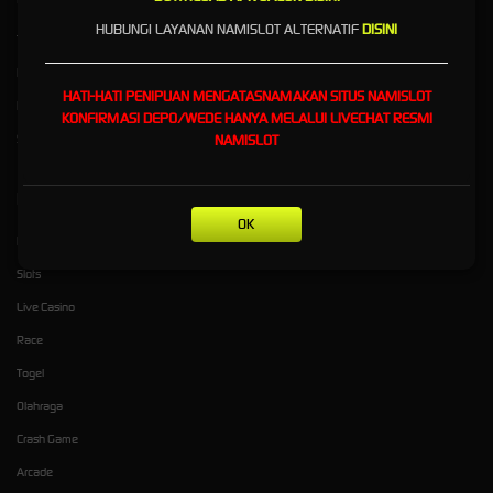
HUBUNGI LAYANAN NAMISLOT ALTERNATIF
DISINI
Tentang NAMISLOT
Promosi
Responsible Gambling
Loyalty
HATI-HATI PENIPUAN MENGATASNAMAKAN SITUS
NAMISLOT
Pusat Bantuan
Referral
KONFIRMASI DEPO/WEDE HANYA MELALUI LIVECHAT RESMI
NAMISLOT
Syarat dan Ketentuan
Kategori
Dukungan
OK
Hot Games
Slots
Live Casino
Race
Togel
Olahraga
Crash Game
Arcade