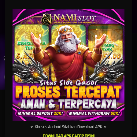
FORTUNE GEMS 500
MAHJONG WAYS
SUPER ELEMENTS 2
MAHJONG WAYS
UNDUH
NAMISLOT APP
Nikmati berbagai permainan dalam satu
genggaman
UNDUH
PANDUAN INSTALASI
NAMISLOT - Aplikasi Slot Online Populer Dengan Deposit
20k
🔽 Khusus Android Silahkan Download APK 🔽
DOWNLOAD APK GACOR DISINI
Kebijaksanaan
Platform