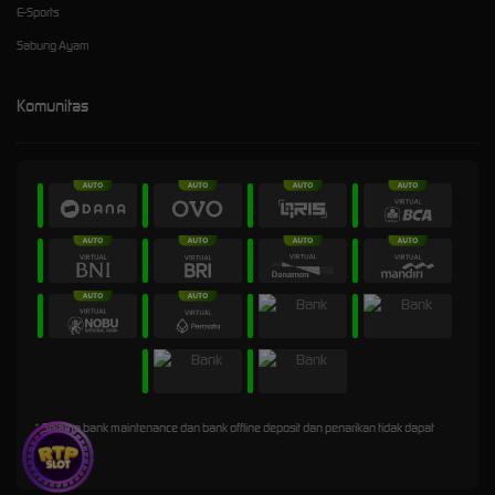
E-Sports
Sabung Ayam
Komunitas
* Selama bank maintenance dan bank offline deposit dan penarikan tidak dapat
diproses