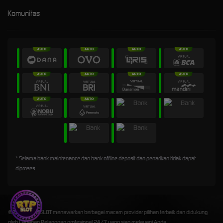
Komunitas
* Selama bank maintenance dan bank offline deposit dan penarikan tidak dapat
diproses
©2026 NAMISLOT menawarkan berbagai macam provider pilihan terbaik dan didukung
oleh Layanan Pelanggan profesional 24/7 yang siap melayani Anda.