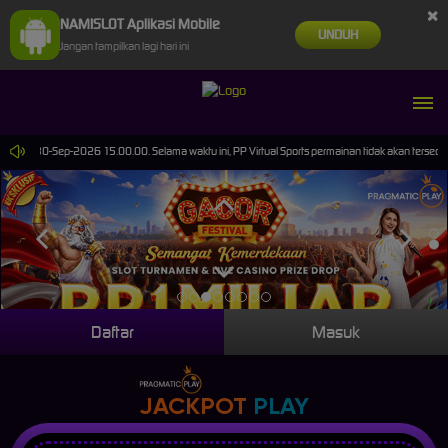
×
NAMISLOT Aplikasi Mobile
UNDUH
Jangan tampilkan lagi hari ini
sampai 30-Sep-2026 15.00.00. Selama waktu ini, PP Virtual Sports permainan tidak akan tersed
Daftar
Masuk
JACKPOT
PLAY