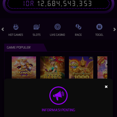
IDR
12,684,543,353
HOT GAMES
SLOTS
LIVE CASINO
RACE
TOGEL
OL
GAME POPULER
GATES OF OLYMPUS POP
TREASURES OF AZTEC
FORTUNE GARUDA 1000
MOCHI MANIA 1
×
INFORMASI PENTING
MAHJONG WINS 3 – BLACK SCATTER
MAHJONG WAYS
GATES OF OLYMPUS 1000