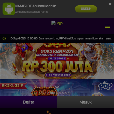
×
NAMISLOT Aplikasi Mobile
UNDUH
Jangan tampilkan lagi hari ini
sampai 30-Sep-2026 15.00.00. Selama waktu ini, PP Virtual Sports permainan tidak akan tersed
Daftar
Masuk