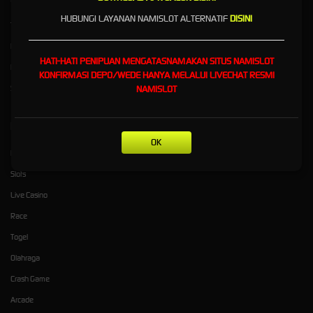
HUBUNGI LAYANAN NAMISLOT ALTERNATIF
DISINI
Tentang NAMISLOT
Promosi
Responsible Gambling
Loyalty
HATI-HATI PENIPUAN MENGATASNAMAKAN SITUS
NAMISLOT
Pusat Bantuan
Referral
KONFIRMASI DEPO/WEDE HANYA MELALUI LIVECHAT RESMI
NAMISLOT
Syarat dan Ketentuan
Kategori
Dukungan
OK
Hot Games
Slots
Live Casino
Race
Togel
Olahraga
Crash Game
Arcade