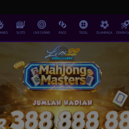
GAMES
SLOTS
LIVE CASINO
RACE
TOGEL
OLAHRAGA
CRASH 