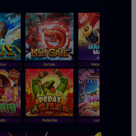
Zeus
Koi Gate
Mahjong Magic
dito
Pedas Gila
Lucky Neko