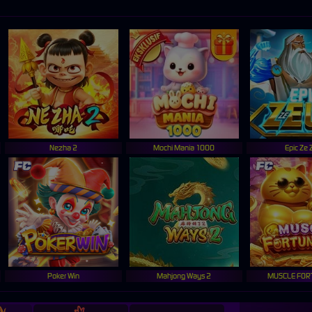
Nezha 2
Mochi Mania 1000
Epic Ze 
Poker Win
Mahjong Ways 2
MUSCLE FOR