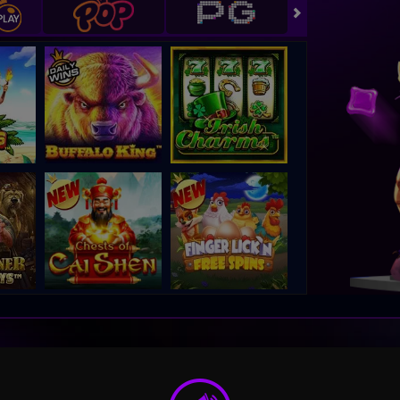
UNDUH APLIK