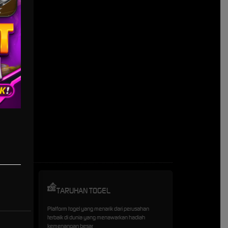
TARUHAN TOGEL
aan
Platform togel yang menarik dari perusahan
e
terbaik di dunia yang menawarkan hadiah
kemenangan besar