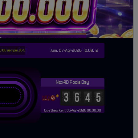
Jum, 07-Agt-2026 10.09.12
p-2026 15.00.00. Selama waktu ini, PP Virtual Sports permainan tidak akan tersedia. Kami mem
Nex4D Pools Day
Live Draw Kam, 06-Agt-2026 00.00.00