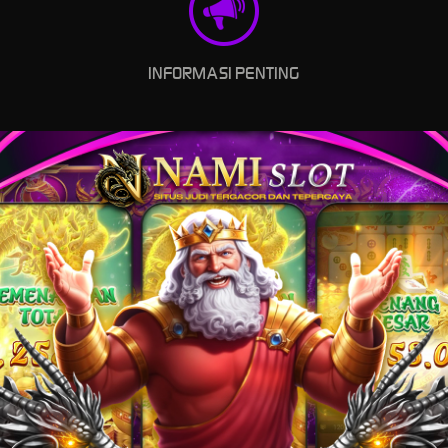
NAMISLOT A
Nikmati berbagai pe
INFORMASI PENTING
NAMISLO
Panduan in
Pindai kode QR
untuk Unduh
Android APK
eposit 20k
m
Kategori
D