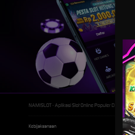
than****6
IDR
1,160,800.00
Sweet Bonanza 1000
i****6
IDR
1,018,500.00
Gates of Olympus Super
Scatter
i****6
IDR
966,250.00
Gates of Olympus Super
Scatter
andr****0
IDR
923,400.00
Gates of Olympus Super
Scatter
NAMISLOT - Aplikasi Slot Online Populer Dengan D
anaktu****9
IDR
811,000.00
Gates of Olympus 1000
Kebijaksanaan
Platfor