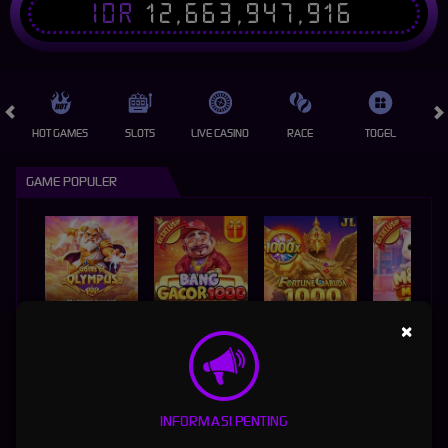
IDR
12,663,947,916
HOT GAMES
SLOTS
LIVE CASINO
RACE
TOGEL
OL
GAME POPULER
GATES OF OLYMPUS POP
BANG GACOR 1000
FORTUNE GARUDA 1000
MOCHI MANIA 1
×
INFORMASI PENTING
MAHJONG WINS 3 – BLACK SCATTER
SWEET BONANZA 2500
GATES OF OLYMPUS 1000
PIRATE QUEST 1