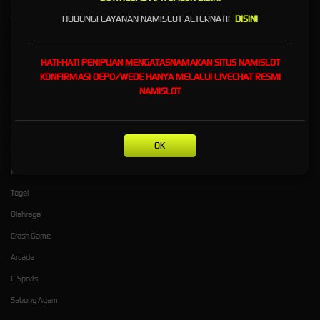
HUBUNGI LAYANAN NAMISLOT ALTERNATIF
DISINI
Pusat Bantuan
Referral
Syarat dan Ketentuan
HATI-HATI PENIPUAN MENGATASNAMAKAN SITUS
NAMISLOT
KONFIRMASI DEPO/WEDE HANYA MELALUI LIVECHAT RESMI
Kategori
Dukungan
NAMISLOT
Hot Games
Slots
OK
Live Casino
Race
Togel
Olahraga
Crash Game
Arcade
E-Sports
Sabung Ayam