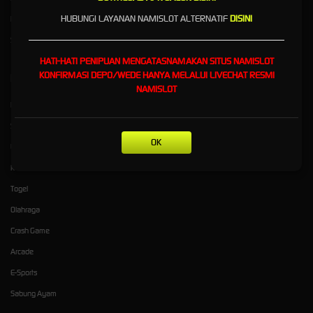
HUBUNGI LAYANAN NAMISLOT ALTERNATIF
DISINI
Pusat Bantuan
Referral
Syarat dan Ketentuan
HATI-HATI PENIPUAN MENGATASNAMAKAN SITUS
NAMISLOT
KONFIRMASI DEPO/WEDE HANYA MELALUI LIVECHAT RESMI
Kategori
Dukungan
NAMISLOT
Hot Games
Slots
OK
Live Casino
Race
Togel
Olahraga
Crash Game
Arcade
E-Sports
Sabung Ayam