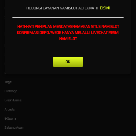
HUBUNGI LAYANAN NAMISLOT ALTERNATIF
DISINI
Pusat Bantuan
Referral
Syarat dan Ketentuan
HATI-HATI PENIPUAN MENGATASNAMAKAN SITUS
NAMISLOT
KONFIRMASI DEPO/WEDE HANYA MELALUI LIVECHAT RESMI
Kategori
Dukungan
NAMISLOT
Hot Games
Slots
OK
Live Casino
Race
Togel
Olahraga
Crash Game
Arcade
E-Sports
Sabung Ayam