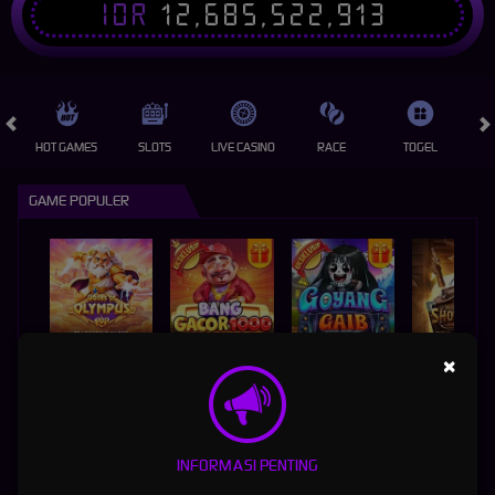
IDR
12,685,522,913
HOT GAMES
SLOTS
LIVE CASINO
RACE
TOGEL
OL
GAME POPULER
GATES OF OLYMPUS POP
BANG GACOR 1000
GOYANG GAIB
×
INFORMASI PENTING
WUKONG - BLACK SCATTER
DJ BOOM BOOM
GATES OF OLYMPUS 1000
PIRATE QUEST 1