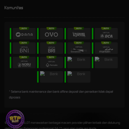
Komunitas
* Selama bank maintenance dan bank offline deposit dan penarikan tidak dapat
diproses
©2026 NAMISLOT menawarkan berbagai macam provider pilihan terbaik dan didukung
oleh Layanan Pelanggan profesional 24/7 yang siap melayani Anda.